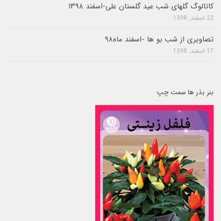
کاتالوگ گلهای شب عید گلستان علی-اسفند ۱۳۹۸
22 اسفند, 1398
تصاویری از شب بو ها -اسفند ماه۹۸
17 اسفند, 1398
بنر بذر ها سمت چپ