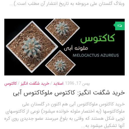
وبلاگ گلستان علی مربوطه به تاریخ انتشار آن مطلب است.)...
۱
بهمن 17, 1396
اسلاید
/
خرید شگفت انگیز
/
کاکتوس
خرید شگفت انگیز: کاکتوس ملوکاکتوس آبی
خرید کاکتوس ملوکاکتوس آبی هم اکنون در گلستان علی
ملوکاکتوسها (به اختصار ملوئه خوانده میشود) نوعی از کاکتوسهای
توپی شکل هستند که وقتی به بلوغ میرسند عضو جدیدی روی کره
آنها تشکیل میشود به...