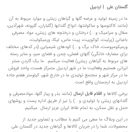
گلستان علی | اردبیل
ما در زمینه تولید و عرضه گلها و گیاهان زینتی و موارد مربوط به آن
(مانند کاکتوسها و ساکولنتها، انواع گلدانها (گلباران، گلپونه، شهرآذین،
سفال و سرامیک و …) درختان و درختچه های زینتی، مواد مصرفی
باغبانی (پرلیت، کوکوپیت، پیت ماس، لیکا، ورمیکولیت،
ورمیکومپوست، خاک برگ و …) کودهای شیمیایی (در کدهای مختلف
برای مصارف خانگی) گلهای فصلی، چمن و فضای سبز، و سایر رسته
های مربوط به گیاهان زینتی) فعالیت میکنیم. ما یک گاردن سنتر
ایرانی هستیم وفعالیت ما در شهر اردبیل متمرکز هست، واحد فروش
ما در مرکز شهر و مجتمع تولیدی ما در خارج شهر، کیلومتر هفتم جاده
اردبیل به ارجستان واقع است.
برخی کالاها و
اقلام قابل ارسال
(مانند بذر و پیاز گلها، موادمصرفی و
گلدانهای زینتی یا تولیدی و …) را نیز از طریق اداره پست و روشهای
حمل و نقل ممکن، به تمام نقاط ایران عزیز ارسال میکنیم.
در این وبلاگ ما سعی می کنیم با مطالب و تصاویر جدید از
محصولات، شما را در جریان کالاها و گیاهان جدید در گلستان علی