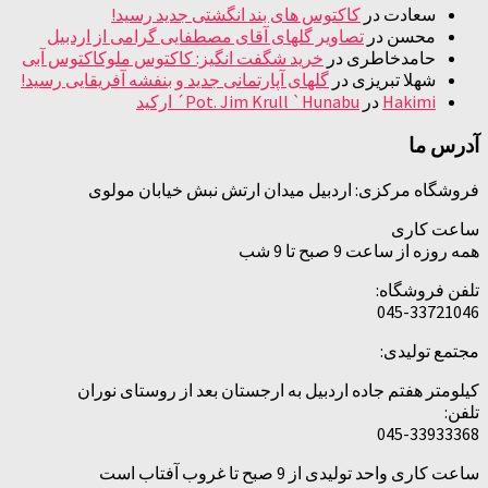
سعادت
در
کاکتوس های بند انگشتی جدید رسید!
محسن
در
تصاویر گلهای آقای مصطفایی گرامی از اردبیل
حامدخاطری
در
خرید شگفت انگیز: کاکتوس ملوکاکتوس آبی
شهلا تبریزی
در
گلهای آپارتمانی جدید و بنفشه آفریقایی رسید!
Hakimi
در
Pot. Jim Krull `Hunabu´ ارکید
آدرس ما
فروشگاه مرکزی: اردبیل میدان ارتش نبش خیابان مولوی
ساعت کاری
همه روزه از ساعت 9 صبح تا 9 شب
تلفن فروشگاه:
045-33721046
مجتمع تولیدی:
کیلومتر هفتم جاده اردبیل به ارجستان بعد از روستای نوران
تلفن:
045-33933368
ساعت کاری واحد تولیدی از 9 صبح تا غروب آفتاب است