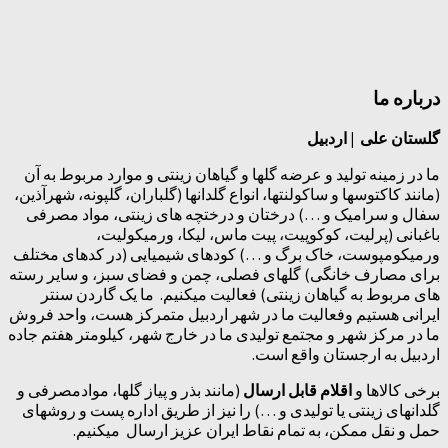
درباره ما
گلستان علی | اردبیل
ما در زمینه تولید و عرضه گلها و گیاهان زینتی و موارد مربوط به آن
(مانند کاکتوسها و ساکولنتها، انواع گلدانها (گلباران، گلپونه، شهرآذین،
سفال و سرامیک و …) درختان و درختچه های زینتی، مواد مصرفی
باغبانی (پرلیت، کوکوپیت، پیت ماس، لیکا، ورمیکولیت،
ورمیکومپوست، خاک برگ و …) کودهای شیمیایی (در کدهای مختلف
برای مصارف خانگی) گلهای فصلی، چمن و فضای سبز، و سایر رسته
های مربوط به گیاهان زینتی) فعالیت میکنیم. ما یک گاردن سنتر
ایرانی هستیم وفعالیت ما در شهر اردبیل متمرکز هست، واحد فروش
ما در مرکز شهر و مجتمع تولیدی ما در خارج شهر، کیلومتر هفتم جاده
اردبیل به ارجستان واقع است.
برخی کالاها و
اقلام قابل ارسال
(مانند بذر و پیاز گلها، موادمصرفی و
گلدانهای زینتی یا تولیدی و …) را نیز از طریق اداره پست و روشهای
حمل و نقل ممکن، به تمام نقاط ایران عزیز ارسال میکنیم.