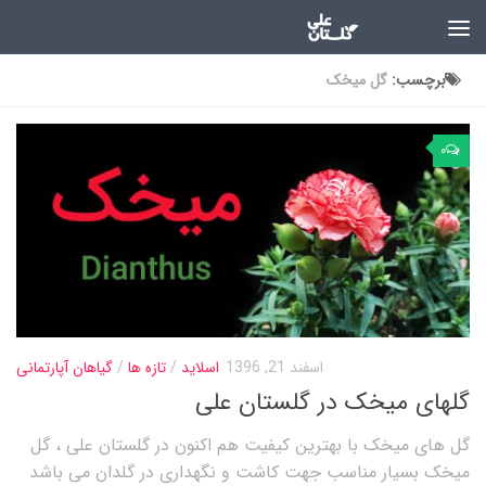
برچسب:
گل میخک
۰
اسفند 21, 1396
اسلاید
/
تازه ها
/
گیاهان آپارتمانی
گلهای میخک در گلستان علی
گل های میخک با بهترین کیفیت هم اکنون در گلستان علی ، گل
میخک بسیار مناسب جهت کاشت و نگهداری در گلدان می باشد