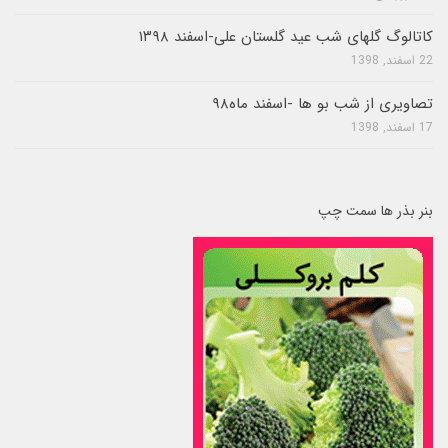
کاتالوگ گلهای شب عید گلستان علی-اسفند ۱۳۹۸
22 اسفند, 1398
تصاویری از شب بو ها -اسفند ماه۹۸
17 اسفند, 1398
بنر بذر ها سمت چپ