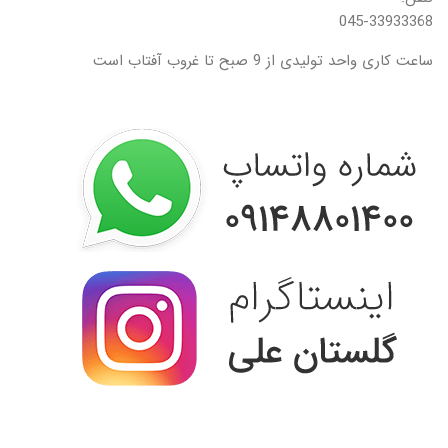
045-33933368
ساعت کاری واحد تولیدی از 9 صبح تا غروب آفتاب است