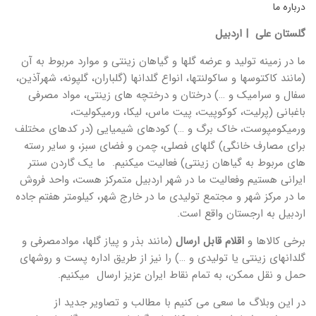
درباره ما
گلستان علی | اردبیل
ما در زمینه تولید و عرضه گلها و گیاهان زینتی و موارد مربوط به آن
(مانند کاکتوسها و ساکولنتها، انواع گلدانها (گلباران، گلپونه، شهرآذین،
سفال و سرامیک و …) درختان و درختچه های زینتی، مواد مصرفی
باغبانی (پرلیت، کوکوپیت، پیت ماس، لیکا، ورمیکولیت،
ورمیکومپوست، خاک برگ و …) کودهای شیمیایی (در کدهای مختلف
برای مصارف خانگی) گلهای فصلی، چمن و فضای سبز، و سایر رسته
های مربوط به گیاهان زینتی) فعالیت میکنیم. ما یک گاردن سنتر
ایرانی هستیم وفعالیت ما در شهر اردبیل متمرکز هست، واحد فروش
ما در مرکز شهر و مجتمع تولیدی ما در خارج شهر، کیلومتر هفتم جاده
اردبیل به ارجستان واقع است.
برخی کالاها و
اقلام قابل ارسال
(مانند بذر و پیاز گلها، موادمصرفی و
گلدانهای زینتی یا تولیدی و …) را نیز از طریق اداره پست و روشهای
حمل و نقل ممکن، به تمام نقاط ایران عزیز ارسال میکنیم.
در این وبلاگ ما سعی می کنیم با مطالب و تصاویر جدید از