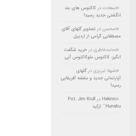
سعادت
در
کاکتوس های بند
انگشتی جدید رسید!
محسن
در
تصاویر گلهای آقای
مصطفایی گرامی از اردبیل
حامدخاطری
در
خرید شگفت
انگیز: کاکتوس ملوکاکتوس آبی
شهلا تبریزی
در
گلهای
آپارتمانی جدید و بنفشه آفریقایی
رسید!
Hakimi
در
Pot. Jim Krull
`Hunabu´ ارکید