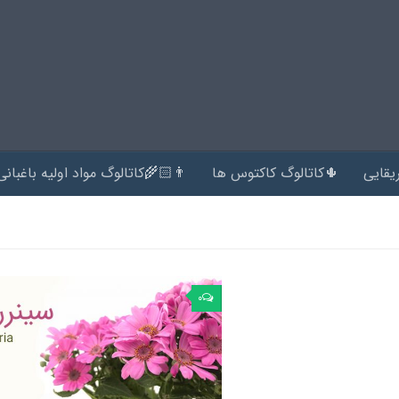
یقایی
🌵کاتالوگ کاکتوس ها
👨🏻‍🌾کاتالوگ مواد اولیه باغبانی
۰