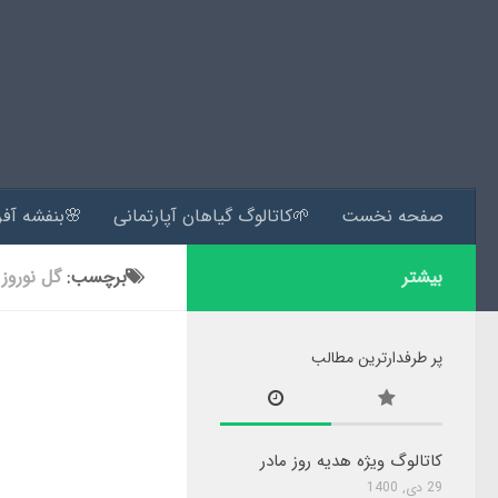
صفحه نخست
🌱کاتالوگ گیاهان آپارتمانی
🌸بنفشه آفر
بیشتر
برچسب:
گل نوروز
پر طرفدارترین مطالب
کاتالوگ ویژه هدیه روز مادر
29 دی, 1400