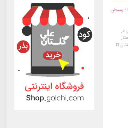
/
زمستان
 در
تاز
ان تا