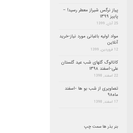
پیاز نرگس شیراز معطر رسید! –
پاییز ۱۳۹۹
25 آبان, 1399
مواد اولیه باغبانی مورد نیاز-خرید
آنلاین
12 فروردین, 1399
کاتالوگ گلهای شب عید گلستان
علی-اسفند ۱۳۹۸
22 اسفند, 1398
تصاویری از شب بو ها -اسفند
ماه۹۸
17 اسفند, 1398
بنر بذر ها سمت چپ